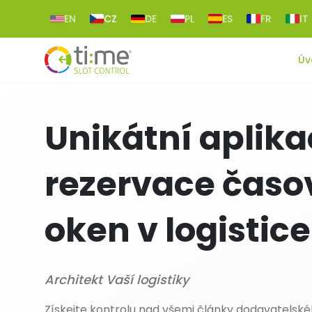
EN
CZ
DE
PL
ES
FR
IT
Úv
Unikátní aplika
rezervace čas
oken v logistice
Architekt Vaší logistiky
Získejte kontrolu nad všemi články dodavatelské