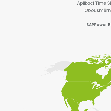
Aplikaci Time S
Obousměrná
SAP
Power B