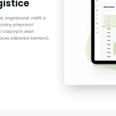
istice
, organizovat, měřit a
hovány přepravní
ací časových oken
roces odbavení kamionů.