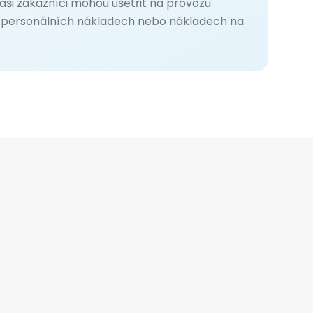
aši zákazníci mohou ušetřit na provozu
, personálních nákladech nebo nákladech na