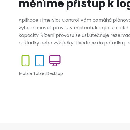
měníme přístup k log
Aplikace Time Slot Control Vám pomáhá plánovat
vyhodnocovat provoz v místech, kde jsou obslu
kapacity. Řízení provozu se uskutečňuje rezerv
nakládky nebo vykládky. Uvádíme do pořádku p
Mobile
Tablet
Desktop