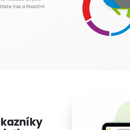
etřete čas a finanční
ákazníky