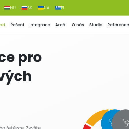
HU
SK
UA
EL
od
Řešení
Integrace
Areál
O nás
Studie
Reference
ce pro
ových
ho řetězce. Zvyšte