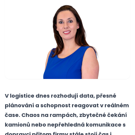
V logistice dnes rozhodují data, přesné
plánování a schopnost reagovat v reálném
čase. Chaos na rampách, zbytečné čekání
kamionů nebo nepřehledná komunikace s
dopravci přitom firmy stále stojí čas i