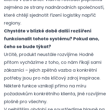
zejména ze strany nadnárodních společností,
které chtějí sjednotit řízení logistiky napříč
regiony.
Chystáte v blízké době další rozšíření
funkcionalit tohoto systému? Pokud ano,
čeho se bude týkat?
Určitě, produkt neustále rozvíjíme. Hodně
přitom vycházíme z toho, co nám říkají sami
zákazníci – jejich zpětná vazba a konkrétní
potřeby jsou pro nás klíčový zdroj inspirace.
Některé funkce vznikají přímo na míru
požadavkům konkrétního klienta, jiné rozvíjíme
plošně pro všechny.
V nejbližším období se soustředíme hlavně na